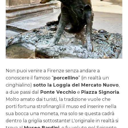
Non puoi venire a Firenze senza andare a
conoscere il famoso “
porcellino
” (in realtà un
cinghialino)
sotto la Loggia del Mercato Nuovo
,
a due passi dal
Ponte Vecchio
e
Piazza Signoria
.
Molto amato dai turisti, la tradizione vuole che
porti fortuna strofinargli il muso ed inserire nella
sua bocca una moneta, ma solo se questa cadrà
dentro la griglia sottostante! L'originale in realtà si
trova al
Museo Bardini
, e fu voluto nel Seicento